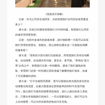
（现场演示讲解）
记者：作为公司所在地同安，当前智慧路灯在同安的使用量是
多少？
谢大成：目前已经拥有智慧路灯大约5000盏，智慧路灯让同安
的城市管理更智慧。
记者：当前许多城市的探索来看，路灯物联网一方面可以实现
路灯管理的智慧化、智能化，那么智联信通在这一方面能实现哪
些服务呢？
谢大成：“现有的大部分路灯比较粗放，而智慧路灯具有自动断
电、自动报警、自动调光等功能，更安全、更节能。”举例在“莫兰
蒂”台风之中，智慧路灯在第一时间断电，避免了路灯漏电的危
险，管理部门还第一时间通过系统准确了解哪些路灯损坏，加速
了灾后重建的进程。
谢大成：“它不仅能照亮黑夜，更可以根据自然光线的变化而自
动调整光照强度，在最大限度保证照明效率的同时可实现节能
70%；能让路灯与城市的报警系统相连，进行人脸识别录入系统
后，只要在有智能路灯的地方，一旦出现要找的人，路灯可以马
上自动报警；可以为停在路旁的电动汽车充电。