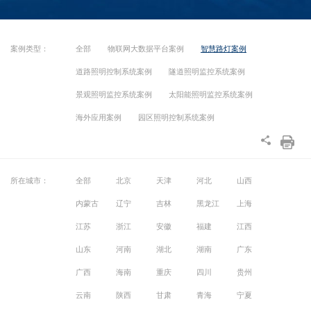
案例类型：
全部
物联网大数据平台案例
智慧路灯案例
道路照明控制系统案例
隧道照明监控系统案例
景观照明监控系统案例
太阳能照明监控系统案例
海外应用案例
园区照明控制系统案例
所在城市：
全部
北京
天津
河北
山西
内蒙古
辽宁
吉林
黑龙江
上海
江苏
浙江
安徽
福建
江西
山东
河南
湖北
湖南
广东
广西
海南
重庆
四川
贵州
云南
陕西
甘肃
青海
宁夏