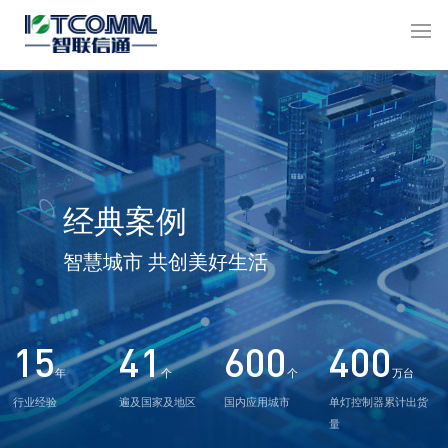
经典案例
智慧城市 共创美好生活
15
41
600
400
年
个
个
万台
行业经验
遍及国家及地区
国内应用城市
单灯控制器累计出货
量