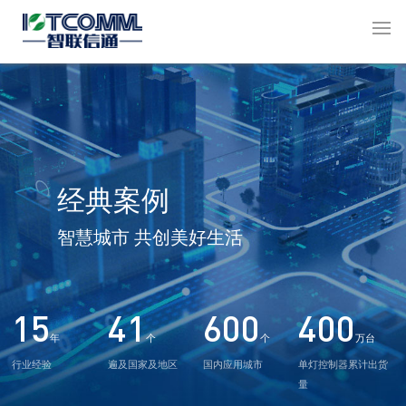
经典案例
智慧城市 共创美好生活
15
41
600
400
年
个
个
万台
行业经验
遍及国家及地区
国内应用城市
单灯控制器累计出货
量