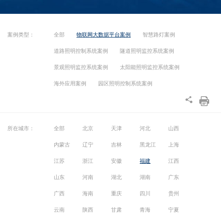
案例类型：
全部
物联网大数据平台案例
智慧路灯案例
道路照明控制系统案例
隧道照明监控系统案例
景观照明监控系统案例
太阳能照明监控系统案例
海外应用案例
园区照明控制系统案例
所在城市：
全部
北京
天津
河北
山西
内蒙古
辽宁
吉林
黑龙江
上海
江苏
浙江
安徽
福建
江西
山东
河南
湖北
湖南
广东
广西
海南
重庆
四川
贵州
云南
陕西
甘肃
青海
宁夏