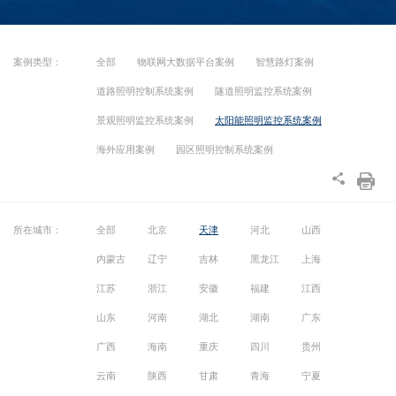
案例类型：
全部
物联网大数据平台案例
智慧路灯案例
道路照明控制系统案例
隧道照明监控系统案例
景观照明监控系统案例
太阳能照明监控系统案例
海外应用案例
园区照明控制系统案例
所在城市：
全部
北京
天津
河北
山西
内蒙古
辽宁
吉林
黑龙江
上海
江苏
浙江
安徽
福建
江西
山东
河南
湖北
湖南
广东
广西
海南
重庆
四川
贵州
云南
陕西
甘肃
青海
宁夏