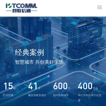
经典案例
智慧城市 共创美好生活
15
41
600
400
年
个
个
万台
行业经验
遍及国家及地区
国内应用城市
单灯控制器累计出货
量