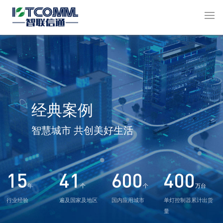
经典案例
智慧城市 共创美好生活
15
41
600
400
年
个
个
万台
行业经验
遍及国家及地区
国内应用城市
单灯控制器累计出货
量