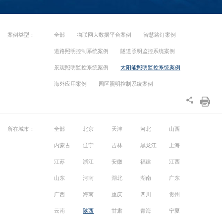
案例类型：
全部
物联网大数据平台案例
智慧路灯案例
道路照明控制系统案例
隧道照明监控系统案例
景观照明监控系统案例
太阳能照明监控系统案例
海外应用案例
园区照明控制系统案例
所在城市：
全部
北京
天津
河北
山西
内蒙古
辽宁
吉林
黑龙江
上海
江苏
浙江
安徽
福建
江西
山东
河南
湖北
湖南
广东
广西
海南
重庆
四川
贵州
云南
陕西
甘肃
青海
宁夏