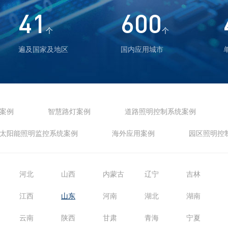
41
600
个
个
遍及国家及地区
国内应用城市
案例
智慧路灯案例
道路照明控制系统案例
太阳能照明监控系统案例
海外应用案例
园区照明控
河北
山西
内蒙古
辽宁
吉林
江西
山东
河南
湖北
湖南
云南
陕西
甘肃
青海
宁夏