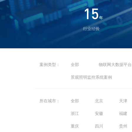
15
年
行业经验
案例类型：
全部
物联网大数据平台
景观照明监控系统案例
所在城市：
全部
北京
天津
浙江
安徽
福建
重庆
四川
贵州