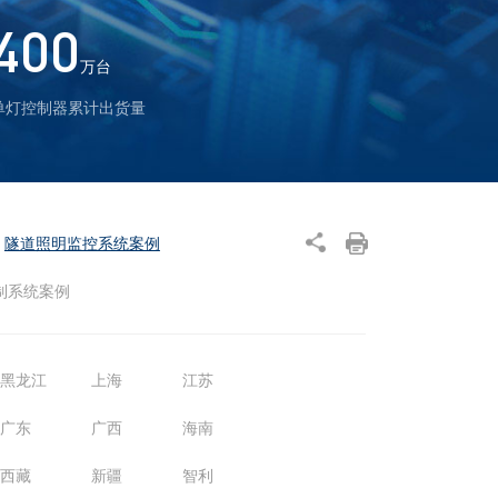
400
万台
单灯控制器累计出货量
隧道照明监控系统案例
制系统案例
黑龙江
上海
江苏
广东
广西
海南
西藏
新疆
智利