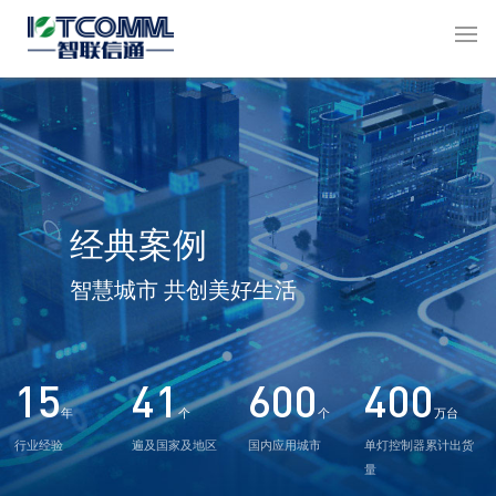
经典案例
智慧城市 共创美好生活
15
41
600
400
年
个
个
万台
行业经验
遍及国家及地区
国内应用城市
单灯控制器累计出货
量