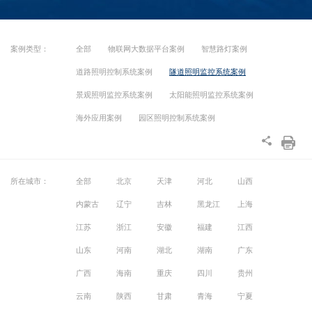
案例类型：
全部
物联网大数据平台案例
智慧路灯案例
道路照明控制系统案例
隧道照明监控系统案例
景观照明监控系统案例
太阳能照明监控系统案例
海外应用案例
园区照明控制系统案例
所在城市：
全部
北京
天津
河北
山西
内蒙古
辽宁
吉林
黑龙江
上海
江苏
浙江
安徽
福建
江西
山东
河南
湖北
湖南
广东
广西
海南
重庆
四川
贵州
云南
陕西
甘肃
青海
宁夏