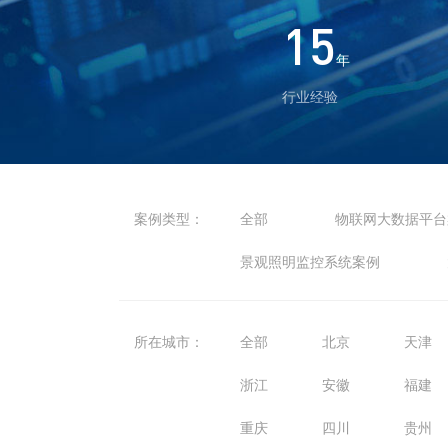
15
年
行业经验
案例类型：
全部
物联网大数据平台
景观照明监控系统案例
所在城市：
全部
北京
天津
浙江
安徽
福建
重庆
四川
贵州