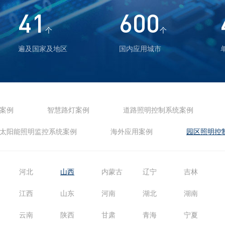
41
600
个
个
遍及国家及地区
国内应用城市
案例
智慧路灯案例
道路照明控制系统案例
太阳能照明监控系统案例
海外应用案例
园区照明控
河北
山西
内蒙古
辽宁
吉林
江西
山东
河南
湖北
湖南
云南
陕西
甘肃
青海
宁夏