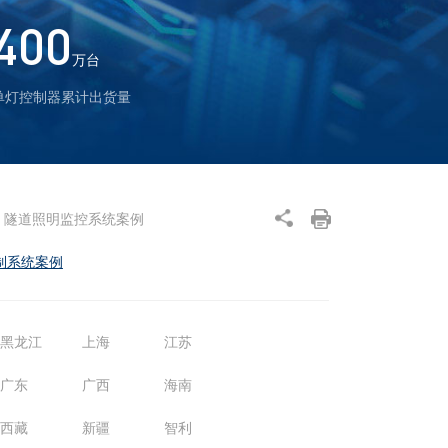
400
万台
单灯控制器累计出货量
隧道照明监控系统案例
制系统案例
黑龙江
上海
江苏
广东
广西
海南
西藏
新疆
智利