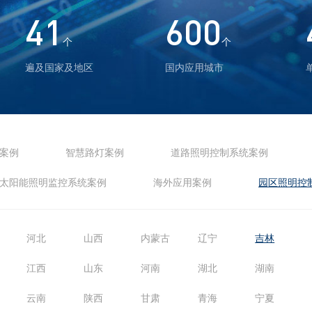
41
600
个
个
遍及国家及地区
国内应用城市
案例
智慧路灯案例
道路照明控制系统案例
太阳能照明监控系统案例
海外应用案例
园区照明控
河北
山西
内蒙古
辽宁
吉林
江西
山东
河南
湖北
湖南
云南
陕西
甘肃
青海
宁夏