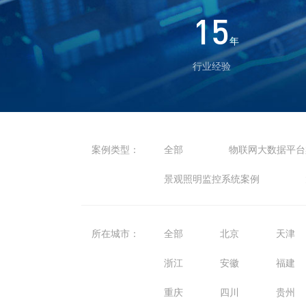
15
年
行业经验
案例类型：
全部
物联网大数据平台
景观照明监控系统案例
所在城市：
全部
北京
天津
浙江
安徽
福建
重庆
四川
贵州