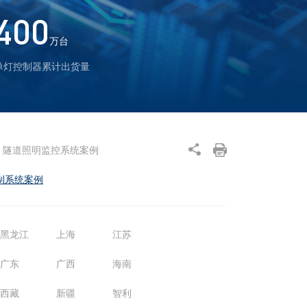
400
万台
单灯控制器累计出货量
隧道照明监控系统案例
制系统案例
黑龙江
上海
江苏
广东
广西
海南
西藏
新疆
智利