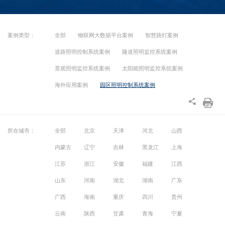
案例类型：
全部
物联网大数据平台案例
智慧路灯案例
道路照明控制系统案例
隧道照明监控系统案例
景观照明监控系统案例
太阳能照明监控系统案例
海外应用案例
园区照明控制系统案例
所在城市：
全部
北京
天津
河北
山西
内蒙古
辽宁
吉林
黑龙江
上海
江苏
浙江
安徽
福建
江西
山东
河南
湖北
湖南
广东
广西
海南
重庆
四川
贵州
云南
陕西
甘肃
青海
宁夏