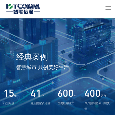
经典案例
智慧城市 共创美好生活
15
41
600
400
年
个
个
万台
行业经验
遍及国家及地区
国内应用城市
单灯控制器累计出货
量